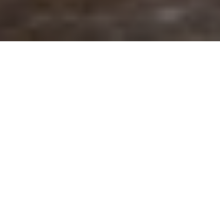
El Gobierno Bolivariano a través del Fondo Pesquero y Acuícola
de Venezuela (FONPESCA), entregó más de 280 financiamientos
a integrantes de los Consejos de Pescadores y Pescadoras,
Acuicultores y Acuicultoras (CONPPA) en el estado Apure, en
aras de potenciar la producción de la Pesca Continental en
nuestra Venezuela Azul.