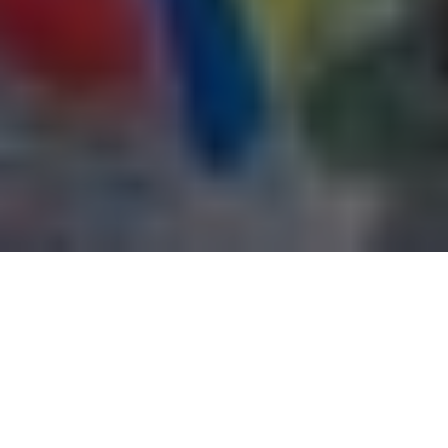
Con la rebeldía y el ímpetu que caracteriza a la generación de
oro, un mar de jóvenes pertenecientes a movimientos
estudiantiles, organizaciones sociales, la Juventud Pesquera y
la Juventud del Partido Socialista Unido de Venezuela (JPSUV),
se movilizaron este jueves por las principales avenidas de la
capital para repudiar el secuestro del Presidente