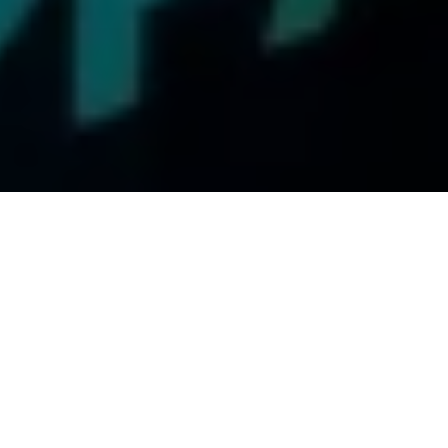
CARACAS, 07 de febrero de 2026.– El Gobierno Bolivariano, en
cumplimiento de las políticas de seguridad alimentaria
instruidas por el Presidente Nicolás Maduro, ejecutó este
sábado el Gran Despliegue de Protección Social en diversas
zonas de la ciudad capital y el estado Miranda.
Desde la Comuna Almirante Lino de Clemente en la parroquia
Petare Oeste del municipio Sucre (Miranda), la Presidenta