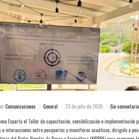
por
Comunicaciones
General
23 de julio de 2026
Sin comentari
Nueva Esparta el Taller de capacitación, sensibilización e implementación 
s e interacciones entre pesquerías y mamíferos acuáticos, dirigido a pe
sterio del Poder Popular de Pesca y Acuicultura (MPPPA) para promover l