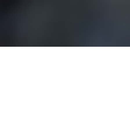
Como parte de un abordaje al eje oeste del estado La Guaira el
Gobierno Bolivariano desarrolló asambleas de Pescadores y
Pescadoras para elevar sus propuestas y expresar sus
necesidades en los puertos Maya y Cruz.
En su recorrido por Puerto Maya el ministro Juan Carlos Loyo
recogió las inquietudes de la comunidad pesquera que destacó
entre sus prioridades la atención inmediata en el área de
telecomunicaciones, saneamiento, medicinas y educación