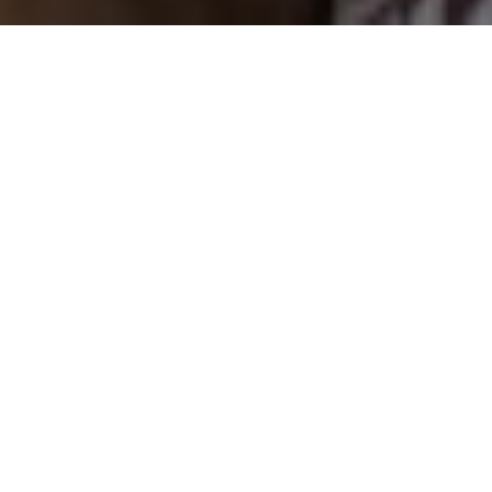
A través del programa social El Cardumen Va, enmarcada en la
Operación Venezuela Come + Pescado, fueron donados 300
kilos de proteína pesquera a 2 casas de los abuelos de las
parroquias San Francisco de Yare y San Antonio de Yare,
municipio Simón Bolívar del estado Miranda, para la
alimentación balanceada de los abuelos y abuelas mirandinas.