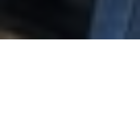
El Comité de Seguimiento del rubro Langosta, ha abordado los
estados Nueva Esparta, Sucre, Anzoátegui, Falcón, Aragua y los
Archipiélagos Los Testigos y Los Roques, además de la Isla La
Tortuga, con el firme propósito de asegurar la pesca
sostenible de tan valioso recurso para el consumo nacional e
internacional.