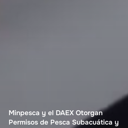
Minpesca y el DAEX Otorgan
Permisos de Pesca Subacuática y