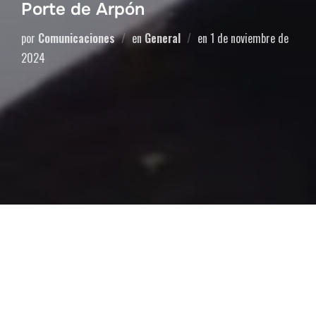
Porte de Arpón
por
Comunicaciones
en
General
en
1 de noviembre de
2024
Gracias al trabajo articulado entre el Ministerio de Pesca y
Acuicultura y la Dirección General de Armas y Explosivos
(DAEX), adscrita al Ministerio del Poder Popular para la
Defensa, se iniciará un operativo para la entrega del permiso
de pesca subacuática y el porte de arpones, que entran en la